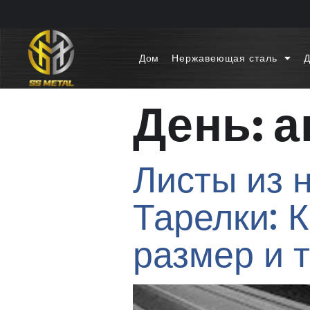
Дом
Нержавеющая сталь
Д
День:
а
Листы из 
Тарелки: 
размер и 