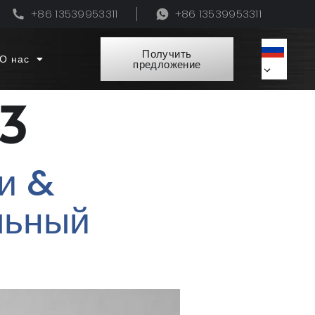
+86 13539953311
+86 13539953311
Получить
О нас
предложение
23
и &
льный