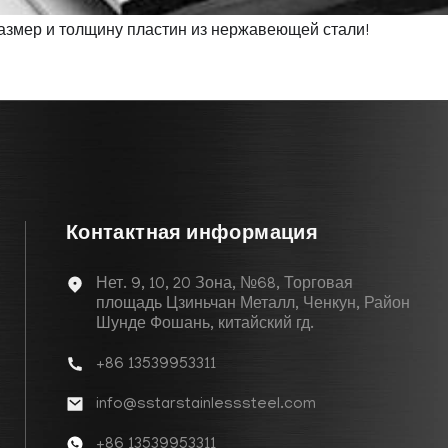
размер и толщину пластин из нержавеющей стали!
Контактная информация
Нет. 9, 10, 20 Зона, №68, Торговая
площадь Цзиньчан Металл, Ченкун, Район
Шунде Фошань, китайский гд.
+86 13539953311
info@sstarstainlesssteel.com
+86 13539953311