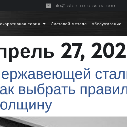
info@sstarstainlesssteel.com
екоративная серия
Листовой металл
обслуживание
прель 27, 20
нержавеющей стал
Как выбрать прави
толщину