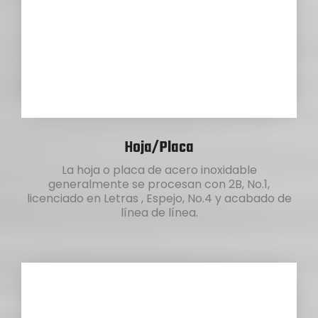
Hoja/Placa
La hoja o placa de acero inoxidable
generalmente se procesan con 2B, No.1,
licenciado en Letras , Espejo, No.4 y acabado de
línea de línea.